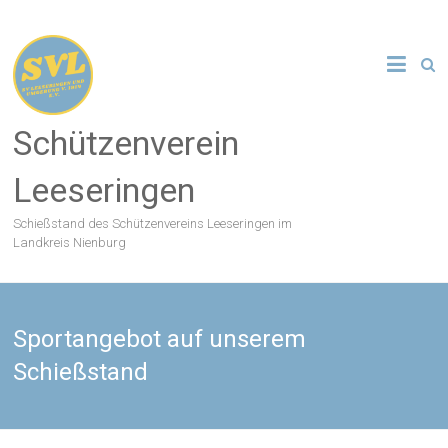
Zum
Inhalt
springen
Schützenverein
Leeseringen
Schießstand des Schützenvereins Leeseringen im
Landkreis Nienburg
Sportangebot auf unserem
Schießstand